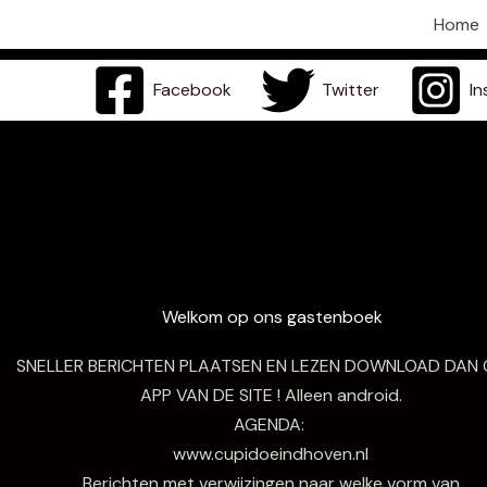
Ga
Home
naar
de
Facebook
Twitter
I
inhoud
Welkom op ons gastenboek
SNELLER BERICHTEN PLAATSEN EN LEZEN DOWNLOAD DAN
APP VAN DE SITE ! Alleen android.
AGENDA:
www.cupidoeindhoven.nl
Berichten met verwijzingen naar welke vorm van