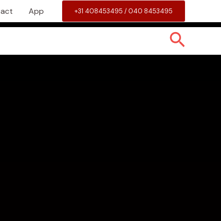
act
App
+31 408453495 / 040 8453495
Zoeke