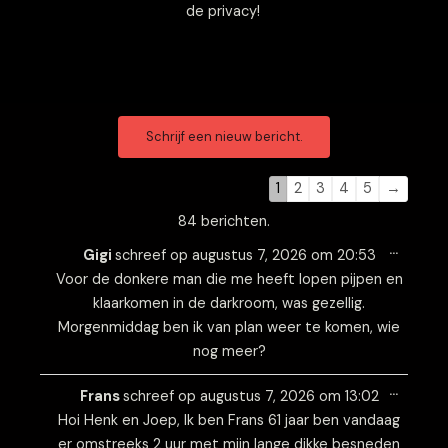
de privacy!
Navigatie
Navigatie
door
door
de
de
1
2
3
4
5
→
gastenboek-
gastenboek-
84 berichten.
lijst
lijst
Wissel
…
deze
Gigi
schreef op
augustus 7, 2026
om
20:53
metabo
Voor de donkere man die me heeft lopen pijpen en
klaarkomen in de darkroom, was gezellig.
Morgenmiddag ben ik van plan weer te komen, wie
nog meer?
Wissel
…
deze
Frans
schreef op
augustus 7, 2026
om
13:02
metabo
Hoi Henk en Joep, Ik ben Frans 61 jaar ben vandaag
er omstreeks 2 uur met mijn lange dikke besneden