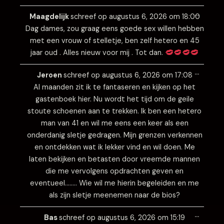
Wissel
…
deze
Maagdelijk
schreef op
augustus 6, 2026
om
18:00
metabo
Dag dames, zou graag eens goede sex willen hebben
met een vrouw of stelletje, ben zelf hetero en 45
jaar oud . Alles nieuw voor mij . Tot dan.
Wissel
…
deze
Jeroen
schreef op
augustus 6, 2026
om
17:08
metabo
Al maanden zit ik te fantaseren en kijken op het
gastenboek hier. Nu wordt het tijd om de geile
stoute schoenen aan te trekken. Ik ben een hetero
man van 41 en wil me eens een keer als een
onderdanig sletje gedragen. Mijn grenzen verkennen
en ontdekken wat ik lekker vind en wil doen. Me
laten bekijken en betasten door vreemde mannen
die me vervolgens opdrachten geven en
eventueel…….. Wie wil me hierin begeleiden en me
als zijn sletje meenemen naar de bios?
Wissel
…
deze
Bas
schreef op
augustus 6, 2026
om
15:19
metabo