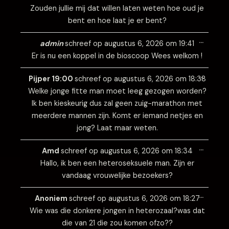
Zouden jullie mij dat willen laten weten hoe oud je
bent en hoe laat je er bent?
Wissel
…
deze
admin
schreef op
augustus 6, 2026
om
19:41
metabo
Er is nu een koppel in de bioscoop Wees welkom !
Wissel
…
deze
Pijper 19:00
schreef op
augustus 6, 2026
om
18:38
metabo
Welke jonge fitte man moet leeg gezogen worden?
Ik ben kieskeurig dus zal geen zuig-marathon met
meerdere mannen zijn. Komt er iemand netjes en
jong? Laat maar weten.
Wissel
…
deze
Amd
schreef op
augustus 6, 2026
om
18:34
metabo
Hallo, ik ben een heteroseksuele man. Zijn er
vandaag vrouwelijke bezoekers?
Wissel
…
deze
Anoniem
schreef op
augustus 6, 2026
om
18:27
metabo
Wie was die donkere jongen in heterozaal?was dat
die van 21 die zou komen ofzo??