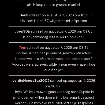
pik. Ik loop rond in groene mankini.
Wissel
…
deze
Henk
schreef op
augustus 7, 2026
om
11:55
metabo
Hoi tom ik ben 67 wil je met mij afspreken
Wissel
…
deze
Joep30jr
schreef op
augustus 7, 2026
om
09:03
metabo
Is er vanmiddag iets leuks te beleven?
Wissel
…
deze
Tom
schreef op
augustus 7, 2026
om
08:49
metabo
Hoi Bas, ik heb net je bericht gelezen. Misschien
kunnen we iets afspreken voor een andere keer?
Voordat we afspreken, wilde ik nog even vragen: hoe
oud ben je?
Wissel
…
deze
JordieNeedsSex2002
schreef op
augustus 7, 2026
metabo
om
00:37
Heyo! Welke vrouwen gaan vandaag naar Cupido in
Eindhoven en willen door mijn dikke augurk gespiest
worden? (In komieke taal. Niet letterlijk gespiest)