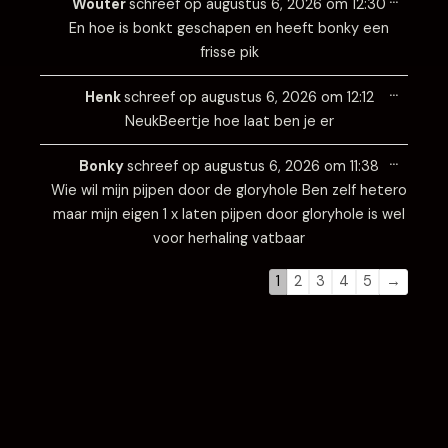
Wouter
schreef op
augustus 6, 2026
om
12:30
metabo
En hoe is bonkt geschapen en heeft bonky een
frisse pik
Wissel
…
deze
Henk
schreef op
augustus 6, 2026
om
12:12
metabo
NeukBeertje hoe laat ben je er
Wissel
…
deze
Bonky
schreef op
augustus 6, 2026
om
11:38
metabo
Wie wil mijn pijpen door de gloryhole Ben zelf hetero
maar mijn eigen 1 x laten pijpen door gloryhole is wel
voor herhaling vatbaar
1
2
3
4
5
→