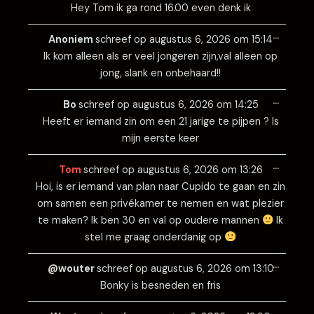
Hey Tom ik ga rond 16.00 even denk ik
Wissel
…
deze
Anoniem
schreef op
augustus 6, 2026
om
15:14
metabo
Ik kom alleen als er veel jongeren zijn,val alleen op
jong, slank en onbehaard!!
Wissel
…
deze
Bo
schreef op
augustus 6, 2026
om
14:25
metabo
Heeft er iemand zin om een 21 jarige te pijpen ? Is
mijn eerste keer
Wissel
…
deze
Tom
schreef op
augustus 6, 2026
om
13:26
metabo
Hoi, is er iemand van plan naar Cupido te gaan en zin
om samen een privékamer te nemen en wat plezier
te maken? Ik ben 30 en val op oudere mannen
Ik
stel me graag onderdanig op
Wissel
…
deze
@wouter
schreef op
augustus 6, 2026
om
13:10
metabo
Bonky is besneden en fris
Wissel
…
deze