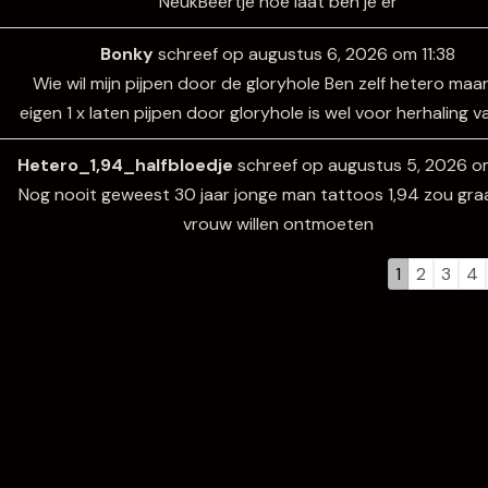
NeukBeertje hoe laat ben je er
Bonky
schreef op
augustus 6, 2026
om
11:38
Wie wil mijn pijpen door de gloryhole Ben zelf hetero maar
eigen 1 x laten pijpen door gloryhole is wel voor herhaling 
Hetero_1,94_halfbloedje
schreef op
augustus 5, 2026
o
Nog nooit geweest 30 jaar jonge man tattoos 1,94 zou gra
vrouw willen ontmoeten
1
2
3
4