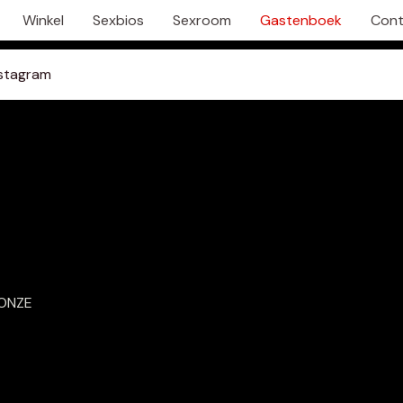
Winkel
Sexbios
Sexroom
Gastenboek
Cont
nstagram
 ONZE