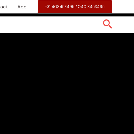
act
App
+31 408453495 / 040 8453495
Zoeke