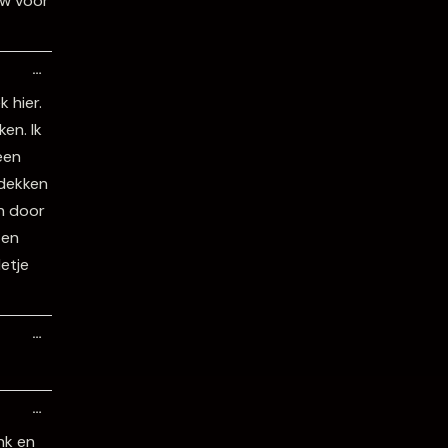
uw voor
Wissel
…
deze
metabox.
 hier.
en. Ik
een
tdekken
en door
 en
letje
Wissel
…
deze
metabox.
Wissel
…
deze
metabox.
ank en