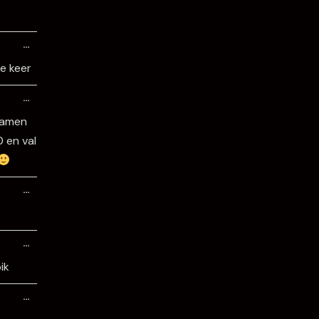
Wissel
…
deze
metabox.
te keer
Wissel
…
deze
metabox.
 samen
 en val
Wissel
…
deze
metabox.
Wissel
…
deze
metabox.
ik
Wissel
…
deze
metabox.