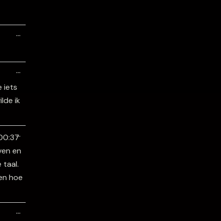
metabox.
Wissel
…
deze
metabox.
Wissel
…
deze
metabox.
 iets
lde ik
Wissel
…
deze
00:37
metabox.
ven en
 taal.
ten hoe
Wissel
…
deze
metabox.