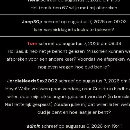
Hoi tom ik ben 67 wil je met mij afspreken
Joep30jr
schreef op
augustus 7, 2026
om
09:03
Is er vanmiddag iets leuks te beleven?
Tom
schreef op
augustus 7, 2026
om
08:49
Hoi Bas, ik heb net je bericht gelezen. Misschien kunnen we
afspreken voor een andere keer? Voordat we afspreken, wi
nog even vragen: hoe oud ben je?
JordieNeedsSex2002
schreef op
augustus 7, 2026
om
Heyo! Welke vrouwen gaan vandaag naar Cupido in Eindho
willen door mijn dikke augurk gespiest worden? (In komieke
Niet letterlijk gespiest) Zouden jullie mij dat willen laten we
oud je bent en hoe laat je er bent?
admin
schreef op
augustus 6, 2026
om
19:41