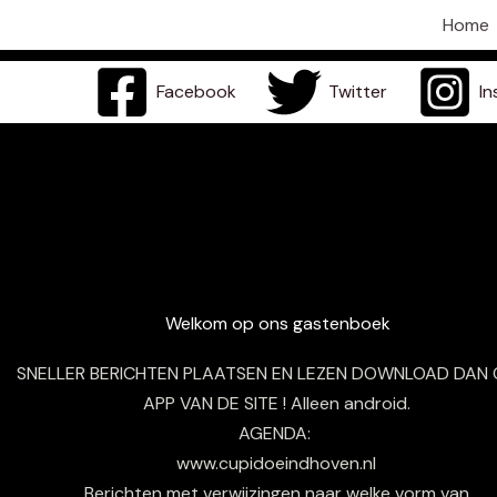
Ga
Home
naar
de
Facebook
Twitter
I
inhoud
Welkom op ons gastenboek
SNELLER BERICHTEN PLAATSEN EN LEZEN DOWNLOAD DAN
APP VAN DE SITE ! Alleen android.
AGENDA:
www.cupidoeindhoven.nl
Berichten met verwijzingen naar welke vorm van