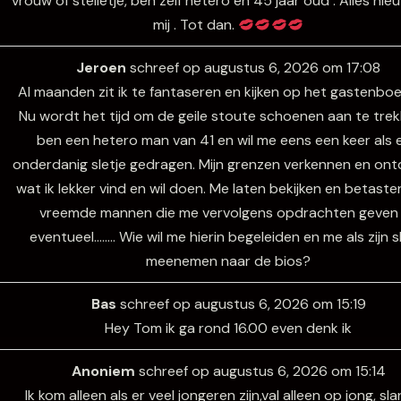
vrouw of stelletje, ben zelf hetero en 45 jaar oud . Alles nie
mij . Tot dan.
Jeroen
schreef op
augustus 6, 2026
om
17:08
Al maanden zit ik te fantaseren en kijken op het gastenboek
Nu wordt het tijd om de geile stoute schoenen aan te trekk
ben een hetero man van 41 en wil me eens een keer als 
onderdanig sletje gedragen. Mijn grenzen verkennen en on
wat ik lekker vind en wil doen. Me laten bekijken en betast
vreemde mannen die me vervolgens opdrachten geven
eventueel…….. Wie wil me hierin begeleiden en me als zijn s
meenemen naar de bios?
Bas
schreef op
augustus 6, 2026
om
15:19
Hey Tom ik ga rond 16.00 even denk ik
Anoniem
schreef op
augustus 6, 2026
om
15:14
Ik kom alleen als er veel jongeren zijn,val alleen op jong, sl