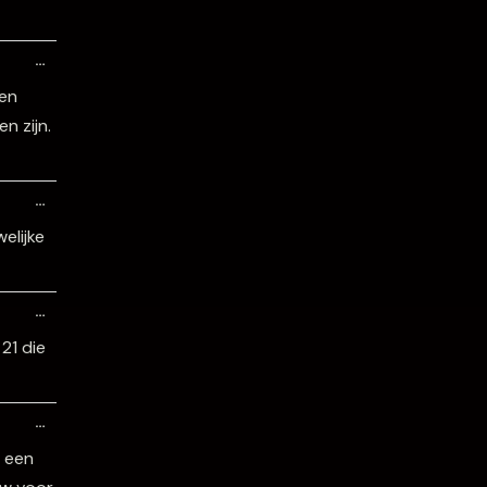
Wissel
…
deze
metabox.
ben
n zijn.
Wissel
…
deze
metabox.
elijke
Wissel
…
deze
metabox.
21 die
Wissel
…
deze
metabox.
 een