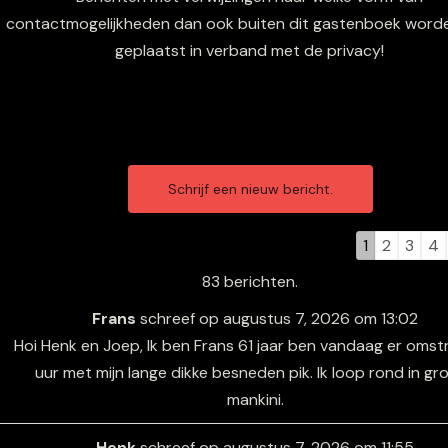
contactmogelijkheden dan ook buiten dit gastenboek worde
geplaatst in verband met de privacy!
Navigatie
Navigatie
door
door
de
de
1
2
3
4
gastenboe
gastenboe
83 berichten.
lijst
lijst
Frans
schreef op
augustus 7, 2026
om
13:02
Hoi Henk en Joep, Ik ben Frans 61 jaar ben vandaag er omst
uur met mijn lange dikke besneden pik. Ik loop rond in gr
mankini.
Henk
schreef op
augustus 7, 2026
om
11:55