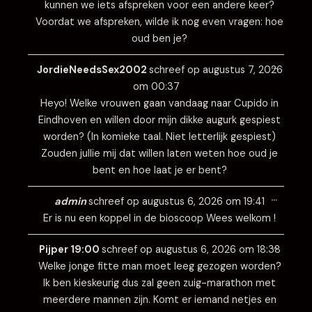
kunnen we iets afspreken voor een andere keer?
Voordat we afspreken, wilde ik nog even vragen: hoe
oud ben je?
Wissel
…
deze
JordieNeedsSex2002
schreef op
augustus 7, 2026
metabo
om
00:37
Heyo! Welke vrouwen gaan vandaag naar Cupido in
Eindhoven en willen door mijn dikke augurk gespiest
worden? (In komieke taal. Niet letterlijk gespiest)
Zouden jullie mij dat willen laten weten hoe oud je
bent en hoe laat je er bent?
Wissel
…
deze
admin
schreef op
augustus 6, 2026
om
19:41
metabo
Er is nu een koppel in de bioscoop Wees welkom !
Wissel
…
deze
Pijper 19:00
schreef op
augustus 6, 2026
om
18:38
metabo
Welke jonge fitte man moet leeg gezogen worden?
Ik ben kieskeurig dus zal geen zuig-marathon met
meerdere mannen zijn. Komt er iemand netjes en