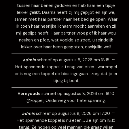
tussen haar benen gedoken en heb haar een tijdje
lekker gelikt. Daarna heeft zij mij gepijpt en zijn we,
samen met haar partner naar het bed gelopen. Waar
ik toen haar heerlijke lichaam mocht aanraken en zij
mij gepijpt heeft. Haar partner vroeg of ik haar wou
neuken en pfoe, wat voelde ze goed, uiteindelijk
lekker over haar heen gespoten, dankjullie wel!
Wissel
…
deze
admin
schreef op
augustus 8, 2026
om
18:15
metabo
Het spannende koppel is terug van eten….warempel
er is nog een koppel de bios ingegaan….zorg dat je er
tijdig bij bent
Wissel
…
deze
Hornydude
schreef op
augustus 8, 2026
om
18:10
metabo
@koppel, Onderweg voor hete spanning.
Wissel
…
deze
admin
schreef op
augustus 8, 2026
om
17:20
metabo
Het spannende koppel is nu eten…. Ze zijn om 18.15
terug. Ze hopen op veel mannen die graag willen