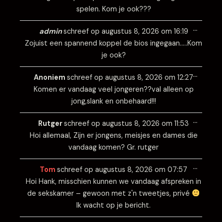
spelen. Kom je ook???
Wissel
…
deze
admin
schreef op
augustus 8, 2026
om
16:19
metabo
Zojuist een spannend koppel de bios ingegaan…..Kom
je ook?
Wissel
…
deze
Anoniem
schreef op
augustus 8, 2026
om
12:27
metabo
Komen er vandaag veel jongeren??val alleen op
jong,slank en onbehaard!!!
Wissel
…
deze
Rutger
schreef op
augustus 8, 2026
om
11:53
metabo
Hoi allemaal, Zijn er jongens, meisjes en dames die
vandaag komen? Gr. rutger
Wissel
…
deze
Tom
schreef op
augustus 8, 2026
om
07:57
metabo
Hoi Hank, misschien kunnen we vandaag afspreken in
de sekskamer – gewoon met z'n tweetjes, privé
Ik wacht op je bericht.
Wissel