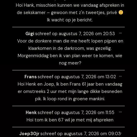
metabo
Hoi Hank, misschien kunnen we vandaag afspreken in
de sekskamer – gewoon met z'n tweetjes, privé
Ik wacht op je bericht.
Wissel
…
deze
Gigi
schreef op
augustus 7, 2026
om
20:53
metabo
Voor de donkere man die me heeft lopen pijpen en
klaarkomen in de darkroom, was gezellig.
Morgenmiddag ben ik van plan weer te komen, wie
nog meer?
Wissel
…
deze
Frans
schreef op
augustus 7, 2026
om
13:02
metabo
Hoi Henk en Joep, Ik ben Frans 61 jaar ben vandaag
er omstreeks 2 uur met mijn lange dikke besneden
pik. Ik loop rond in groene mankini.
Wissel
…
deze
Henk
schreef op
augustus 7, 2026
om
11:55
metabo
Hoi tom ik ben 67 wil je met mij afspreken
Wissel
…
deze
Joep30jr
schreef op
augustus 7, 2026
om
09:03
metabo