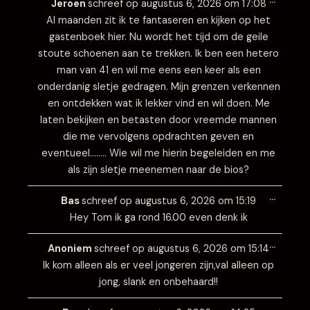
deze
Jeroen
schreef op
augustus 6, 2026
om
17:08
metabo
Al maanden zit ik te fantaseren en kijken op het
gastenboek hier. Nu wordt het tijd om de geile
stoute schoenen aan te trekken. Ik ben een hetero
man van 41 en wil me eens een keer als een
onderdanig sletje gedragen. Mijn grenzen verkennen
en ontdekken wat ik lekker vind en wil doen. Me
laten bekijken en betasten door vreemde mannen
die me vervolgens opdrachten geven en
eventueel…….. Wie wil me hierin begeleiden en me
als zijn sletje meenemen naar de bios?
Wissel
…
deze
Bas
schreef op
augustus 6, 2026
om
15:19
metabo
Hey Tom ik ga rond 16.00 even denk ik
Wissel
…
deze
Anoniem
schreef op
augustus 6, 2026
om
15:14
metabo
Ik kom alleen als er veel jongeren zijn,val alleen op
jong, slank en onbehaard!!
Wissel
…
deze