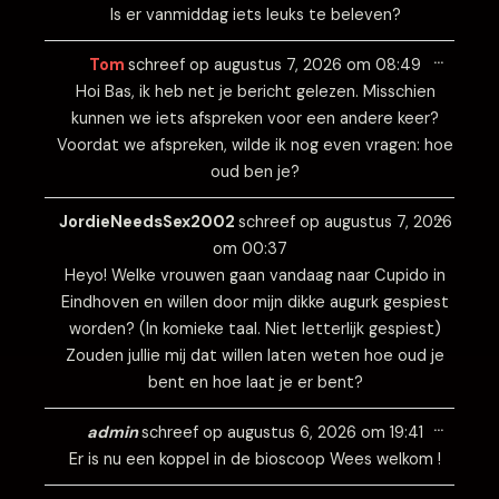
Is er vanmiddag iets leuks te beleven?
Wissel
…
deze
Tom
schreef op
augustus 7, 2026
om
08:49
metabo
Hoi Bas, ik heb net je bericht gelezen. Misschien
kunnen we iets afspreken voor een andere keer?
Voordat we afspreken, wilde ik nog even vragen: hoe
oud ben je?
Wissel
…
deze
JordieNeedsSex2002
schreef op
augustus 7, 2026
metabo
om
00:37
Heyo! Welke vrouwen gaan vandaag naar Cupido in
Eindhoven en willen door mijn dikke augurk gespiest
worden? (In komieke taal. Niet letterlijk gespiest)
Zouden jullie mij dat willen laten weten hoe oud je
bent en hoe laat je er bent?
Wissel
…
deze
admin
schreef op
augustus 6, 2026
om
19:41
metabo
Er is nu een koppel in de bioscoop Wees welkom !
Wissel