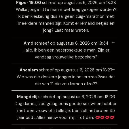
…
deze
Pijper 19:00
schreef op
augustus 6, 2026
om
18:38
metabo
Welke jonge fitte man moet leeg gezogen worden?
Ik ben kieskeurig dus zal geen zuig-marathon met
meerdere mannen zijn. Komt er iemand netjes en
jong? Laat maar weten.
Wissel
…
deze
Amd
schreef op
augustus 6, 2026
om
18:34
metabo
Hallo, ik ben een heteroseksuele man. Zijn er
vandaag vrouwelijke bezoekers?
Wissel
…
deze
Anoniem
schreef op
augustus 6, 2026
om
18:27
metabo
Wie was die donkere jongen in heterozaal?was dat
die van 21 die zou komen ofzo??
Wissel
…
deze
Maagdelijk
schreef op
augustus 6, 2026
om
18:00
metabo
Dag dames, zou graag eens goede sex willen hebben
met een vrouw of stelletje, ben zelf hetero en 45
jaar oud . Alles nieuw voor mij . Tot dan.
Wissel
…