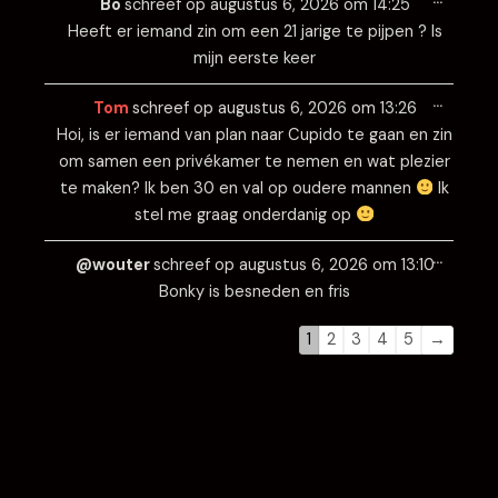
Bo
schreef op
augustus 6, 2026
om
14:25
metabo
Heeft er iemand zin om een 21 jarige te pijpen ? Is
mijn eerste keer
Wissel
…
deze
Tom
schreef op
augustus 6, 2026
om
13:26
metabo
Hoi, is er iemand van plan naar Cupido te gaan en zin
om samen een privékamer te nemen en wat plezier
te maken? Ik ben 30 en val op oudere mannen
Ik
stel me graag onderdanig op
Wissel
…
deze
@wouter
schreef op
augustus 6, 2026
om
13:10
metabo
Bonky is besneden en fris
1
2
3
4
5
→