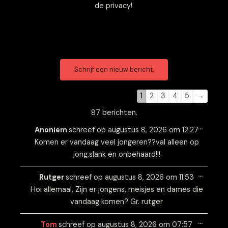
de privacy!
Navigatie
Navigatie
door
door
de
de
1
2
3
4
5
→
gastenboek-
gastenboek-
87 berichten.
lijst
lijst
Wissel
…
deze
Anoniem
schreef op
augustus 8, 2026
om
12:27
metabo
Komen er vandaag veel jongeren??val alleen op
jong,slank en onbehaard!!!
Wissel
…
deze
Rutger
schreef op
augustus 8, 2026
om
11:53
metabo
Hoi allemaal, Zijn er jongens, meisjes en dames die
vandaag komen? Gr. rutger
Wissel
…
deze
Tom
schreef op
augustus 8, 2026
om
07:57