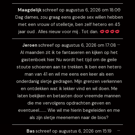
Wissel
…
deze
Maagdelijk
schreef op
augustus 6, 2026
om
18:00
metabo
Dag dames, zou graag eens goede sex willen hebben
met een vrouw of stelletje, ben zelf hetero en 45
jaar oud . Alles nieuw voor mij . Tot dan.
Wissel
…
deze
Jeroen
schreef op
augustus 6, 2026
om
17:08
metabo
Al maanden zit ik te fantaseren en kijken op het
gastenboek hier. Nu wordt het tijd om de geile
stoute schoenen aan te trekken. Ik ben een hetero
man van 41 en wil me eens een keer als een
onderdanig sletje gedragen. Mijn grenzen verkennen
en ontdekken wat ik lekker vind en wil doen. Me
laten bekijken en betasten door vreemde mannen
die me vervolgens opdrachten geven en
eventueel…….. Wie wil me hierin begeleiden en me
als zijn sletje meenemen naar de bios?
Wissel
…
deze
Bas
schreef op
augustus 6, 2026
om
15:19
metabo