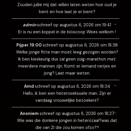
Zouden jullie mij dat willen laten weten hoe oud je
bent en hoe laat je er bent?
Wissel
…
deze
admin
schreef op
augustus 6, 2026
om
19:41
metabo
Er is nu een koppel in de bioscoop Wees welkom !
Wissel
…
deze
Pijper 19:00
schreef op
augustus 6, 2026
om
18:38
metabo
Welke jonge fitte man moet leeg gezogen worden?
Ik ben kieskeurig dus zal geen zuig-marathon met
meerdere mannen zijn. Komt er iemand netjes en
jong? Laat maar weten.
Wissel
…
deze
Amd
schreef op
augustus 6, 2026
om
18:34
metabo
Hallo, ik ben een heteroseksuele man. Zijn er
vandaag vrouwelijke bezoekers?
Wissel
…
deze
Anoniem
schreef op
augustus 6, 2026
om
18:27
metabo
Wie was die donkere jongen in heterozaal?was dat
die van 21 die zou komen ofzo??