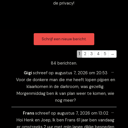
de privacy!
Navigatie
Navigatie
door
door
de
de
1
2
3
4
5
→
gastenboek-
gastenboek-
84 berichten.
lijst
lijst
Wissel
…
deze
Gigi
schreef op
augustus 7, 2026
om
20:53
metabo
Voor de donkere man die me heeft lopen pijpen en
klaarkomen in de darkroom, was gezellig.
Morgenmiddag ben ik van plan weer te komen, wie
nog meer?
Wissel
…
deze
Frans
schreef op
augustus 7, 2026
om
13:02
metabo
Hoi Henk en Joep, Ik ben Frans 61 jaar ben vandaag
er omstreeks 2 uur met mijn lange dikke besneden