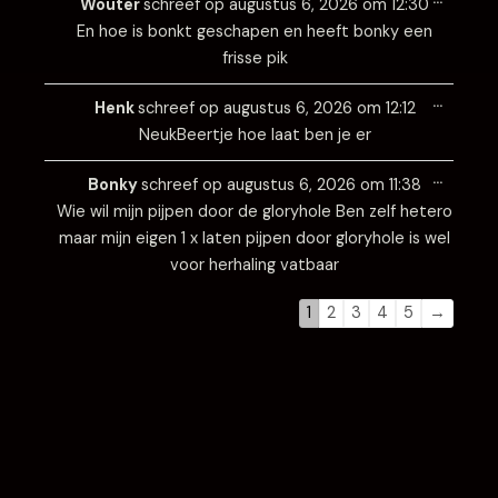
Wouter
schreef op
augustus 6, 2026
om
12:30
metabo
En hoe is bonkt geschapen en heeft bonky een
frisse pik
Wissel
…
deze
Henk
schreef op
augustus 6, 2026
om
12:12
metabo
NeukBeertje hoe laat ben je er
Wissel
…
deze
Bonky
schreef op
augustus 6, 2026
om
11:38
metabo
Wie wil mijn pijpen door de gloryhole Ben zelf hetero
maar mijn eigen 1 x laten pijpen door gloryhole is wel
voor herhaling vatbaar
1
2
3
4
5
→