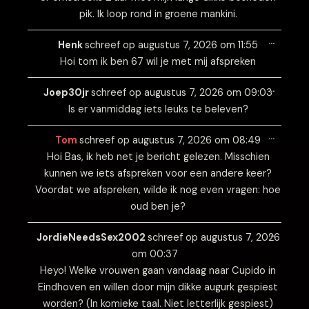
pik. Ik loop rond in groene mankini.
Wissel
…
deze
Henk
schreef op
augustus 7, 2026
om
11:55
metabo
Hoi tom ik ben 67 wil je met mij afspreken
Wissel
…
deze
Joep30jr
schreef op
augustus 7, 2026
om
09:03
metabo
Is er vanmiddag iets leuks te beleven?
Wissel
…
deze
Tom
schreef op
augustus 7, 2026
om
08:49
metabo
Hoi Bas, ik heb net je bericht gelezen. Misschien
kunnen we iets afspreken voor een andere keer?
Voordat we afspreken, wilde ik nog even vragen: hoe
oud ben je?
Wissel
…
deze
JordieNeedsSex2002
schreef op
augustus 7, 2026
metabo
om
00:37
Heyo! Welke vrouwen gaan vandaag naar Cupido in
Eindhoven en willen door mijn dikke augurk gespiest
worden? (In komieke taal. Niet letterlijk gespiest)