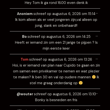
Hey Tom ik ga rond 16.00 even denk ik
Wissel
…
deze
Anoniem
schreef op
augustus 6, 2026
om
15:14
metabo
Ik kom alleen als er veel jongeren zijn,val alleen op
jong, slank en onbehaard!!
Wissel
…
deze
Bo
schreef op
augustus 6, 2026
om
14:25
metabo
Heeft er iemand zin om een 21 jarige te pijpen ? Is
mijn eerste keer
Wissel
…
deze
Tom
schreef op
augustus 6, 2026
om
13:26
metabo
Hoi, is er iemand van plan naar Cupido te gaan en zin
om samen een privékamer te nemen en wat plezier
te maken? Ik ben 30 en val op oudere mannen
Ik
stel me graag onderdanig op
Wissel
…
deze
@wouter
schreef op
augustus 6, 2026
om
13:10
metabo
Bonky is besneden en fris
Wissel
…
deze