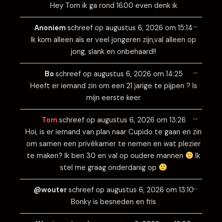
Hey Tom ik ga rond 16.00 even denk ik
Wissel
…
deze
Anoniem
schreef op
augustus 6, 2026
om
15:14
metabo
Ik kom alleen als er veel jongeren zijn,val alleen op
jong, slank en onbehaard!!
Wissel
…
deze
Bo
schreef op
augustus 6, 2026
om
14:25
metabo
Heeft er iemand zin om een 21 jarige te pijpen ? Is
mijn eerste keer
Wissel
…
deze
Tom
schreef op
augustus 6, 2026
om
13:26
metabo
Hoi, is er iemand van plan naar Cupido te gaan en zin
om samen een privékamer te nemen en wat plezier
te maken? Ik ben 30 en val op oudere mannen
Ik
stel me graag onderdanig op
Wissel
…
deze
@wouter
schreef op
augustus 6, 2026
om
13:10
metabo
Bonky is besneden en fris
Wissel
…
deze