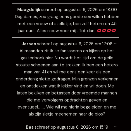
Wissel
…
deze
Maagdelijk
schreef op
augustus 6, 2026
om
18:00
metabo
Dag dames, zou graag eens goede sex willen hebben
met een vrouw of stelletje, ben zelf hetero en 45
jaar oud . Alles nieuw voor mij . Tot dan.
Wissel
…
deze
Jeroen
schreef op
augustus 6, 2026
om
17:08
metabo
Al maanden zit ik te fantaseren en kijken op het
gastenboek hier. Nu wordt het tijd om de geile
stoute schoenen aan te trekken. Ik ben een hetero
man van 41 en wil me eens een keer als een
onderdanig sletje gedragen. Mijn grenzen verkennen
en ontdekken wat ik lekker vind en wil doen. Me
laten bekijken en betasten door vreemde mannen
die me vervolgens opdrachten geven en
eventueel…….. Wie wil me hierin begeleiden en me
als zijn sletje meenemen naar de bios?
Wissel
…
deze
Bas
schreef op
augustus 6, 2026
om
15:19
metabo