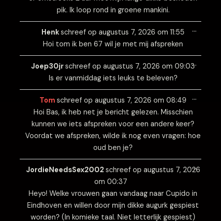
pik. Ik loop rond in groene mankini.
Wissel
…
deze
Henk
schreef op
augustus 7, 2026
om
11:55
metabo
Hoi tom ik ben 67 wil je met mij afspreken
Wissel
…
deze
Joep30jr
schreef op
augustus 7, 2026
om
09:03
metabo
Is er vanmiddag iets leuks te beleven?
Wissel
…
deze
Tom
schreef op
augustus 7, 2026
om
08:49
metabo
Hoi Bas, ik heb net je bericht gelezen. Misschien
kunnen we iets afspreken voor een andere keer?
Voordat we afspreken, wilde ik nog even vragen: hoe
oud ben je?
Wissel
…
deze
JordieNeedsSex2002
schreef op
augustus 7, 2026
metabo
om
00:37
Heyo! Welke vrouwen gaan vandaag naar Cupido in
Eindhoven en willen door mijn dikke augurk gespiest
worden? (In komieke taal. Niet letterlijk gespiest)