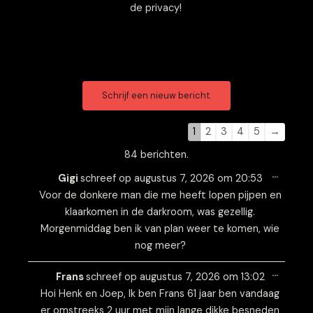
de privacy!
Navigatie
Navigatie
door
door
de
de
1
2
3
4
5
→
gastenboek-
gastenboek-
84 berichten.
lijst
lijst
Wissel
…
deze
Gigi
schreef op
augustus 7, 2026
om
20:53
metabo
Voor de donkere man die me heeft lopen pijpen en
klaarkomen in de darkroom, was gezellig.
Morgenmiddag ben ik van plan weer te komen, wie
nog meer?
Wissel
…
deze
Frans
schreef op
augustus 7, 2026
om
13:02
metabo
Hoi Henk en Joep, Ik ben Frans 61 jaar ben vandaag
er omstreeks 2 uur met mijn lange dikke besneden