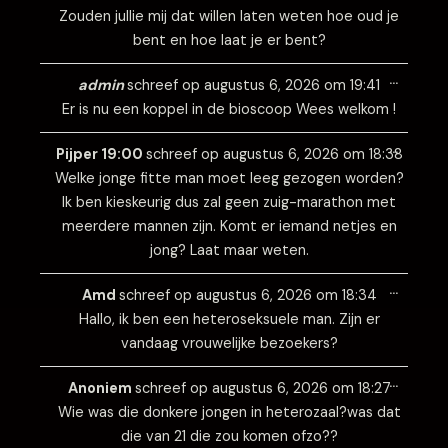
Zouden jullie mij dat willen laten weten hoe oud je
bent en hoe laat je er bent?
Wissel
…
deze
admin
schreef op
augustus 6, 2026
om
19:41
metabo
Er is nu een koppel in de bioscoop Wees welkom !
Wissel
…
deze
Pijper 19:00
schreef op
augustus 6, 2026
om
18:38
metabo
Welke jonge fitte man moet leeg gezogen worden?
Ik ben kieskeurig dus zal geen zuig-marathon met
meerdere mannen zijn. Komt er iemand netjes en
jong? Laat maar weten.
Wissel
…
deze
Amd
schreef op
augustus 6, 2026
om
18:34
metabo
Hallo, ik ben een heteroseksuele man. Zijn er
vandaag vrouwelijke bezoekers?
Wissel
…
deze
Anoniem
schreef op
augustus 6, 2026
om
18:27
metabo
Wie was die donkere jongen in heterozaal?was dat
die van 21 die zou komen ofzo??