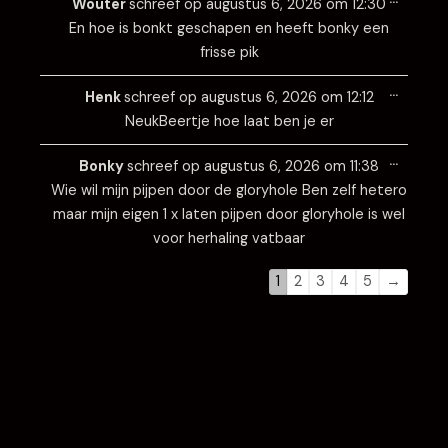
Wouter
schreef op
augustus 6, 2026
om
12:30
metabo
En hoe is bonkt geschapen en heeft bonky een
frisse pik
Wissel
…
deze
Henk
schreef op
augustus 6, 2026
om
12:12
metabo
NeukBeertje hoe laat ben je er
Wissel
…
deze
Bonky
schreef op
augustus 6, 2026
om
11:38
metabo
Wie wil mijn pijpen door de gloryhole Ben zelf hetero
maar mijn eigen 1 x laten pijpen door gloryhole is wel
voor herhaling vatbaar
1
2
3
4
5
→