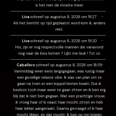
is het niet de moeite meer
Wissel
…
deze
Liva
schreef op
augustus 8, 2026
om
19:27
metabo
Als het bericht op tijd geplaatst word kom ik, anders
niet.
Wissel
…
deze
Liva
schreef op
augustus 8, 2026
om
19:20
metabo
Hoi, zijn er nog respectvolle mannen die vanavond
nog naar de bios komen ? Lijkt me leuk ! Tot zo
Wissel
…
deze
Caballero
schreef op
augustus 8, 2026
om
18:55
metabo
Vanmiddag weer eens langsgegaan, was rustig maar
een gezellige relaxte vibe. Ik was van plan om te
gaan na toen er een koppel binnen kwam. Dus ik
besloot toch maar weer te gaan zitten en ik ben erg
blij dat ik niet ben gegaan. Wat een prachtige vrouw,
ik vroeg haar of ik naast haar mocht zitten en heb
haar lekker aangeraakt. Daarna gevraagd of ik haar
mocht likken, en dat mocht. Ik ben op mn knieën