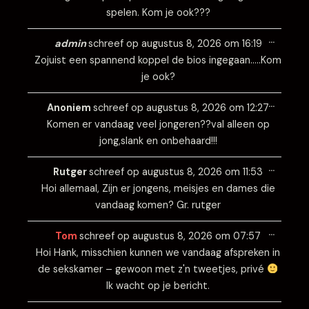
spelen. Kom je ook???
Wissel
…
deze
admin
schreef op
augustus 8, 2026
om
16:19
metabo
Zojuist een spannend koppel de bios ingegaan…..Kom
je ook?
Wissel
…
deze
Anoniem
schreef op
augustus 8, 2026
om
12:27
metabo
Komen er vandaag veel jongeren??val alleen op
jong,slank en onbehaard!!!
Wissel
…
deze
Rutger
schreef op
augustus 8, 2026
om
11:53
metabo
Hoi allemaal, Zijn er jongens, meisjes en dames die
vandaag komen? Gr. rutger
Wissel
…
deze
Tom
schreef op
augustus 8, 2026
om
07:57
metabo
Hoi Hank, misschien kunnen we vandaag afspreken in
de sekskamer – gewoon met z'n tweetjes, privé
Ik wacht op je bericht.
Wissel