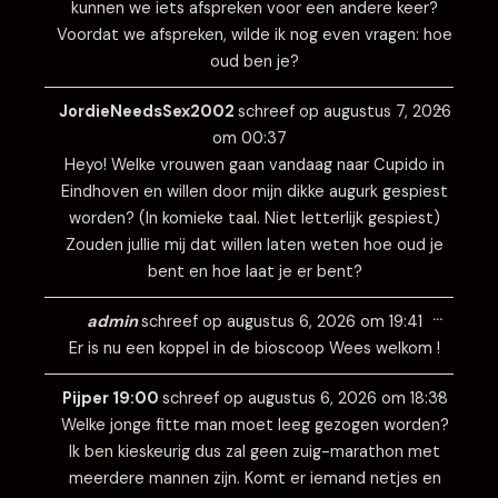
kunnen we iets afspreken voor een andere keer?
Voordat we afspreken, wilde ik nog even vragen: hoe
oud ben je?
Wissel
…
deze
JordieNeedsSex2002
schreef op
augustus 7, 2026
metabo
om
00:37
Heyo! Welke vrouwen gaan vandaag naar Cupido in
Eindhoven en willen door mijn dikke augurk gespiest
worden? (In komieke taal. Niet letterlijk gespiest)
Zouden jullie mij dat willen laten weten hoe oud je
bent en hoe laat je er bent?
Wissel
…
deze
admin
schreef op
augustus 6, 2026
om
19:41
metabo
Er is nu een koppel in de bioscoop Wees welkom !
Wissel
…
deze
Pijper 19:00
schreef op
augustus 6, 2026
om
18:38
metabo
Welke jonge fitte man moet leeg gezogen worden?
Ik ben kieskeurig dus zal geen zuig-marathon met
meerdere mannen zijn. Komt er iemand netjes en