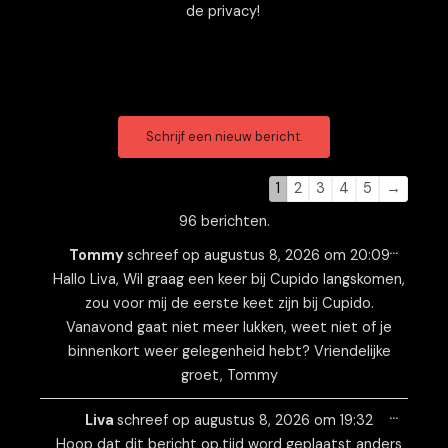
de privacy!
Navigatie
Navigatie
door
door
de
de
1
2
3
4
5
→
gastenboek-
gastenboek-
96 berichten.
lijst
lijst
Wissel
…
deze
Tommy
schreef op
augustus 8, 2026
om
20:09
metabo
Hallo Liva, Wil graag een keer bij Cupido langskomen,
zou voor mij de eerste keet zijn bij Cupido.
Vanavond gaat niet meer lukken, weet niet of je
binnenkort weer gelegenheid hebt? Vriendelijke
groet, Tommy
Wissel
…
deze
Liva
schreef op
augustus 8, 2026
om
19:32
metabo
Hoop dat dit bericht op.tijd word geplaatst anders