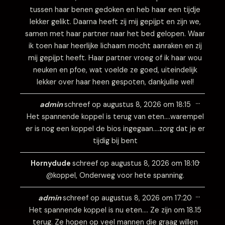
tussen haar benen gedoken en heb haar een tijdje
lekker gelikt. Daarna heeft zij mij gepijpt en zijn we,
samen met haar partner naar het bed gelopen. Waar
ik toen haar heerlijke lichaam mocht aanraken en zij
mij gepijpt heeft. Haar partner vroeg of ik haar wou
neuken en pfoe, wat voelde ze goed, uiteindelijk
lekker over haar heen gespoten, dankjullie wel!
Wissel
…
deze
admin
schreef op
augustus 8, 2026
om
18:15
metabo
Het spannende koppel is terug van eten….warempel
er is nog een koppel de bios ingegaan….zorg dat je er
tijdig bij bent
Wissel
…
deze
Hornydude
schreef op
augustus 8, 2026
om
18:10
metabo
@koppel, Onderweg voor hete spanning.
Wissel
…
deze
admin
schreef op
augustus 8, 2026
om
17:20
metabo
Het spannende koppel is nu eten…. Ze zijn om 18.15
terug. Ze hopen op veel mannen die graag willen