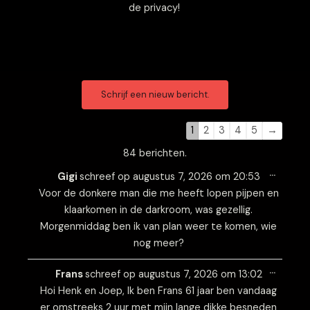
de privacy!
Navigatie
Navigatie
door
door
de
de
1
2
3
4
5
→
gastenboek-
gastenboek-
84 berichten.
lijst
lijst
Wissel
…
deze
Gigi
schreef op
augustus 7, 2026
om
20:53
metabo
Voor de donkere man die me heeft lopen pijpen en
klaarkomen in de darkroom, was gezellig.
Morgenmiddag ben ik van plan weer te komen, wie
nog meer?
Wissel
…
deze
Frans
schreef op
augustus 7, 2026
om
13:02
metabo
Hoi Henk en Joep, Ik ben Frans 61 jaar ben vandaag
er omstreeks 2 uur met mijn lange dikke besneden