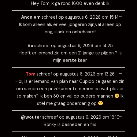
Hey Tom ik ga rond 16.00 even denk ik
Wissel
…
deze
Anoniem
schreef op
augustus 6, 2026
om
15:14
metabo
Ik kom alleen als er veel jongeren zijn,val alleen op
jong, slank en onbehaard!!
Wissel
…
deze
Bo
schreef op
augustus 6, 2026
om
14:25
metabo
Heeft er iemand zin om een 21 jarige te pijpen ? Is
mijn eerste keer
Wissel
…
deze
Tom
schreef op
augustus 6, 2026
om
13:26
metabo
Hoi, is er iemand van plan naar Cupido te gaan en zin
om samen een privékamer te nemen en wat plezier
te maken? Ik ben 30 en val op oudere mannen
Ik
stel me graag onderdanig op
Wissel
…
deze
@wouter
schreef op
augustus 6, 2026
om
13:10
metabo
Bonky is besneden en fris
Wissel
…
deze