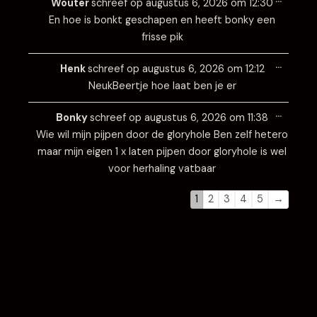
Wouter
schreef op
augustus 6, 2026
om
12:30
metabo
En hoe is bonkt geschapen en heeft bonky een
frisse pik
Wissel
…
deze
Henk
schreef op
augustus 6, 2026
om
12:12
metabo
NeukBeertje hoe laat ben je er
Wissel
…
deze
Bonky
schreef op
augustus 6, 2026
om
11:38
metabo
Wie wil mijn pijpen door de gloryhole Ben zelf hetero
maar mijn eigen 1 x laten pijpen door gloryhole is wel
voor herhaling vatbaar
1
2
3
4
5
→