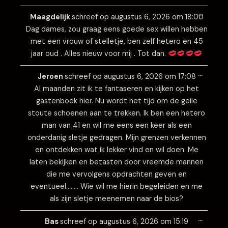
Wissel
…
deze
Maagdelijk
schreef op
augustus 6, 2026
om
18:00
metabo
Dag dames, zou graag eens goede sex willen hebben
met een vrouw of stelletje, ben zelf hetero en 45
jaar oud . Alles nieuw voor mij . Tot dan.
Wissel
…
deze
Jeroen
schreef op
augustus 6, 2026
om
17:08
metabo
Al maanden zit ik te fantaseren en kijken op het
gastenboek hier. Nu wordt het tijd om de geile
stoute schoenen aan te trekken. Ik ben een hetero
man van 41 en wil me eens een keer als een
onderdanig sletje gedragen. Mijn grenzen verkennen
en ontdekken wat ik lekker vind en wil doen. Me
laten bekijken en betasten door vreemde mannen
die me vervolgens opdrachten geven en
eventueel…….. Wie wil me hierin begeleiden en me
als zijn sletje meenemen naar de bios?
Wissel
…
deze
Bas
schreef op
augustus 6, 2026
om
15:19
metabo