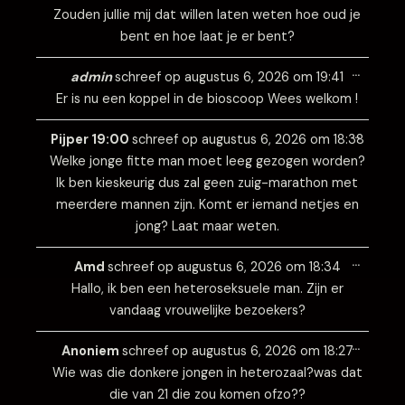
Zouden jullie mij dat willen laten weten hoe oud je
bent en hoe laat je er bent?
Wissel
…
deze
admin
schreef op
augustus 6, 2026
om
19:41
metabo
Er is nu een koppel in de bioscoop Wees welkom !
Wissel
…
deze
Pijper 19:00
schreef op
augustus 6, 2026
om
18:38
metabo
Welke jonge fitte man moet leeg gezogen worden?
Ik ben kieskeurig dus zal geen zuig-marathon met
meerdere mannen zijn. Komt er iemand netjes en
jong? Laat maar weten.
Wissel
…
deze
Amd
schreef op
augustus 6, 2026
om
18:34
metabo
Hallo, ik ben een heteroseksuele man. Zijn er
vandaag vrouwelijke bezoekers?
Wissel
…
deze
Anoniem
schreef op
augustus 6, 2026
om
18:27
metabo
Wie was die donkere jongen in heterozaal?was dat
die van 21 die zou komen ofzo??