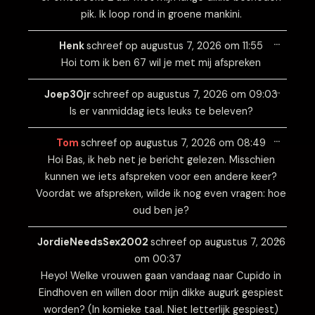
pik. Ik loop rond in groene mankini.
Wissel
…
deze
Henk
schreef op
augustus 7, 2026
om
11:55
metabo
Hoi tom ik ben 67 wil je met mij afspreken
Wissel
…
deze
Joep30jr
schreef op
augustus 7, 2026
om
09:03
metabo
Is er vanmiddag iets leuks te beleven?
Wissel
…
deze
Tom
schreef op
augustus 7, 2026
om
08:49
metabo
Hoi Bas, ik heb net je bericht gelezen. Misschien
kunnen we iets afspreken voor een andere keer?
Voordat we afspreken, wilde ik nog even vragen: hoe
oud ben je?
Wissel
…
deze
JordieNeedsSex2002
schreef op
augustus 7, 2026
metabo
om
00:37
Heyo! Welke vrouwen gaan vandaag naar Cupido in
Eindhoven en willen door mijn dikke augurk gespiest
worden? (In komieke taal. Niet letterlijk gespiest)